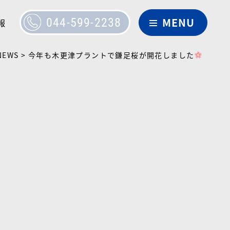
044-599-2238
報
NEWS
>
今年も木更津プラントで鎌足桜が開花しました