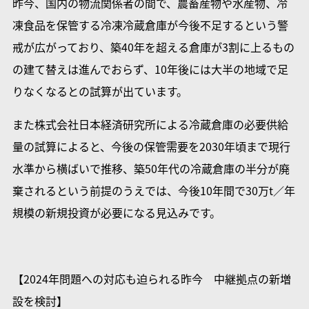
昨今、国内の物流関係者の間で、農畜産物や水産物、冷
凍食品を保管する冷凍冷蔵倉庫が今後不足するという警
戒が広がっており、築40年を超える倉庫が3割に上るもの
の建て替えは進んでおらず、10年後には大半の地域で足
りなくなるとの試算が出ています。
また株式会社日本経済研究所による冷蔵倉庫の必要供給
量の試算によると、今後の保管需要を2030年頃まで現行
水準から横ばいで推移、築50年代の冷蔵倉庫の半分が廃
棄されるという前提のうえでは、今後10年間で30万t／年
規模の新規投資が必要になる見込みです。
【2024年問題への対応も迫られる昨今 中継拠点の新増
設を検討】