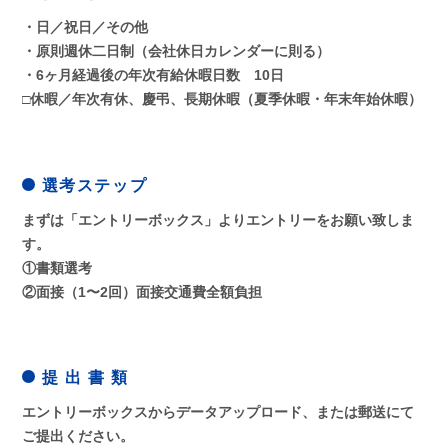
・日／祝日／その他
・原則週休二日制（会社休日カレンダーに則る）
・6ヶ月経過後の年次有給休暇日数 10日
□休暇／年次有休、慶弔、長期休暇（夏季休暇・年末年始休暇）
選考ステップ
まずは「エントリーボックス」よりエントリーをお願い致しま
す。
①書類選考
②面接（1〜2回）面接交通費全額負担
提 出 書 類
エントリーボックスからデータアップロード、または郵送にて
ご提出ください。