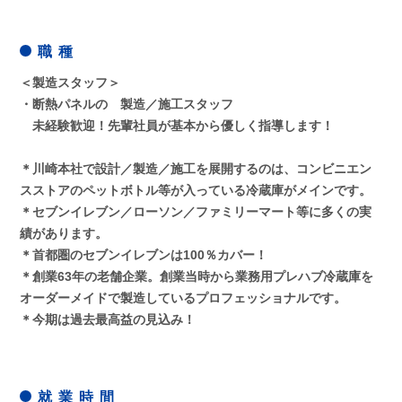
職 種
＜製造スタッフ＞
・断熱パネルの 製造／施工スタッフ
未経験歓迎！先輩社員が基本から優しく指導します！
＊川崎本社で設計／製造／施工を展開するのは、コンビニエン
スストアのペットボトル等が入っている冷蔵庫がメインです。
＊セブンイレブン／ローソン／ファミリーマート等に多くの実
績があります。
＊首都圏のセブンイレブンは100％カバー！
＊創業63年の老舗企業。創業当時から業務用プレハブ冷蔵庫を
オーダーメイドで製造しているプロフェッショナルです。
＊今期は過去最高益の見込み！
就 業 時 間