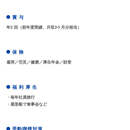
賞 与
年3 回（前年度実績、月収3ケ月分相当）
保 険
雇用／労災／健康／厚生年金／財形
福 利 厚 生
・毎年社員旅行
・屋形船で食事会など
受動喫煙対策